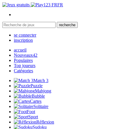
FR
recherche
se connecter
inscription
accueil
Nouveaux
42
Populaires
Top joueurs
Catégories
Match 3
Puzzle
Mahjong
Bubble
Cartes
Solitaire
Foot
Sport
Réflexion
Sudoku