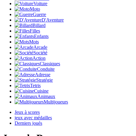
Voiture
Moto
Guerre
D'Aventure
Billard
Filles
Enfants
Mots
Arcade
Société
Action
Classiques
Conduite
Adresse
Stratégie
Tetris
Cuisine
Animaux
Multijoueurs
Jeux à scores
jeux avec médailles
Derniers joués