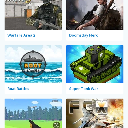
Warfare Area 2
Doomsday Hero
Boat Battles
Super Tank War