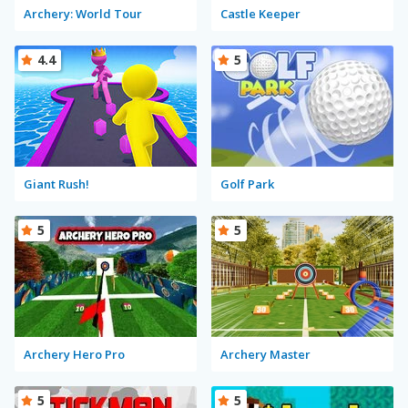
Archery: World Tour
Castle Keeper
4.4
5
Giant Rush!
Golf Park
5
5
Archery Hero Pro
Archery Master
5
5