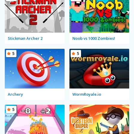
Stickman Archer 2
Noob vs 1000 Zombies!
5
5
Archery
WormRoyale.io
5