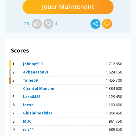
Jouer Maintenant
23
4
Scores
1
johnny599
1 712 650
2
akhenaton91
1 624 150
3
faine59
1 455 700
4
Chantal Mancini
1 384 600
5
Lara8888
1 129 450
6
inexo
1 103 600
7
GhislaineTixier
1 060 450
8
MUC
961 750
9
isis11
889 850