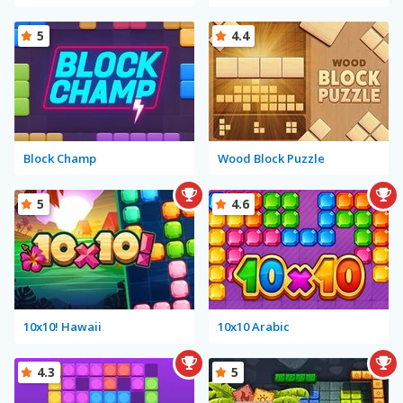
5
4.4
Block Champ
Wood Block Puzzle
5
4.6
10x10! Hawaii
10x10 Arabic
4.3
5