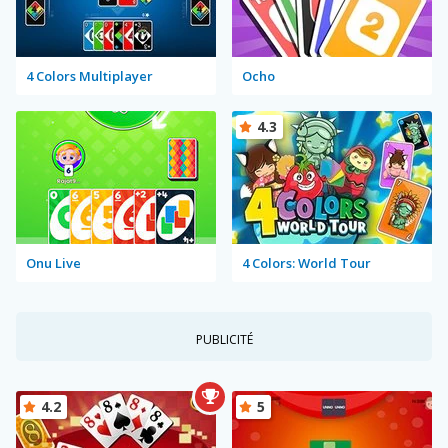
4 Colors Multiplayer
Ocho
4.3
Onu Live
4 Colors: World Tour
PUBLICITÉ
4.2
5