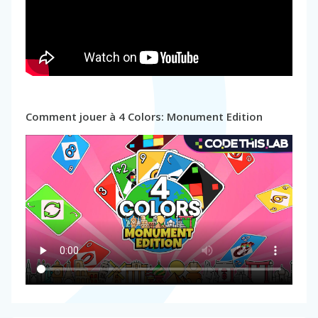
Comment jouer à 4 Colors: Monument Edition