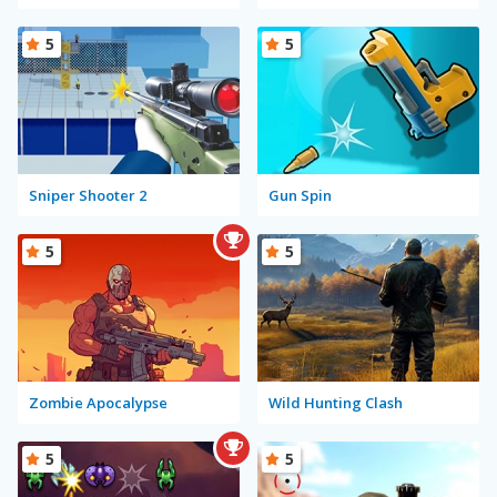
5
5
Sniper Shooter 2
Gun Spin
5
5
Zombie Apocalypse
Wild Hunting Clash
5
5