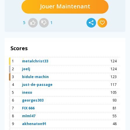
Jouer Maintenant
5
1
Scores
1
metalchrist33
124
2
joelj
124
3
bidule-machin
123
4
just-de-passage
117
5
inexo
105
6
georges303
93
7
FIX 666
81
8
mlml47
55
9
akhenaton91
48