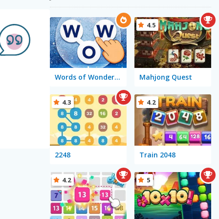
4.5
Words of Wonders - WOW
Mahjong Quest
4.3
4.2
2248
Train 2048
4.2
5