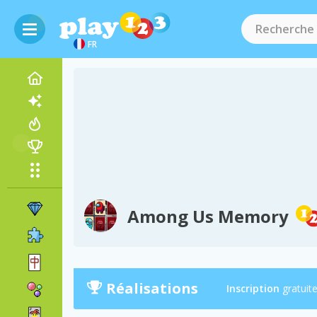
FR
Among Us Memory
Réalisations
Inscription
gratuit