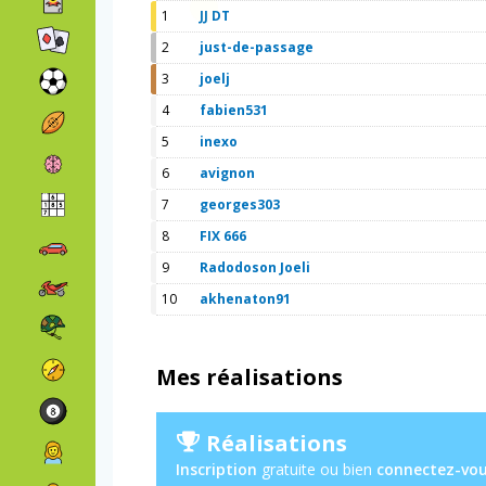
1
JJ DT
2
just-de-passage
3
joelj
4
fabien531
5
inexo
6
avignon
7
georges303
8
FIX 666
9
Radodoson Joeli
10
akhenaton91
Mes réalisations
Réalisations
Inscription
gratuite ou bien
connectez-vo