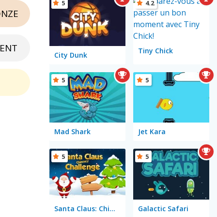
5
4.2
NZE
ENT
Tiny Chick
City Dunk
5
5
Mad Shark
Jet Kara
5
5
Santa Claus: Chimney Challenge
Galactic Safari