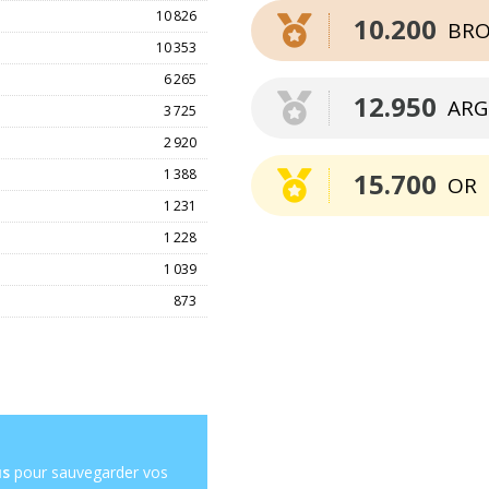
10 826
10.200
BRO
10 353
6 265
12.950
ARG
3 725
2 920
1 388
15.700
OR
1 231
1 228
1 039
873
us
pour sauvegarder vos