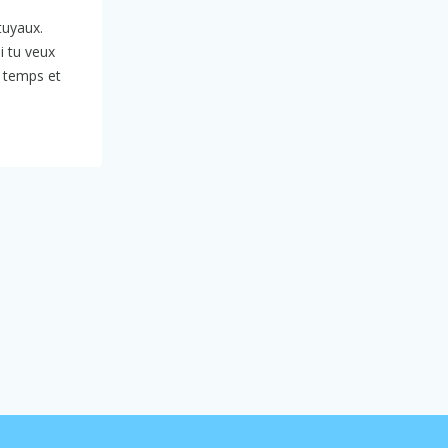
 tuyaux.
i tu veux
e temps et