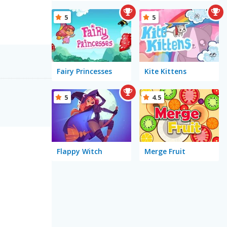
5
5
Fairy Princesses
Kite Kittens
5
4.5
Flappy Witch
Merge Fruit