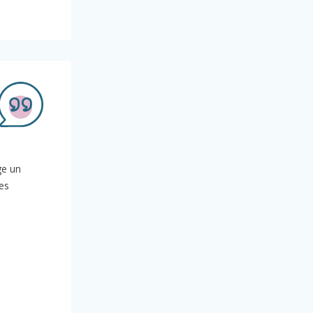
ge un
es