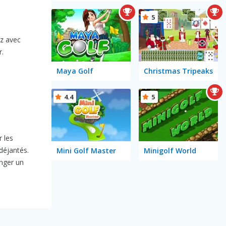
5
ez avec
r.
Maya Golf
Christmas Tripeaks
4.4
5
 les
déjantés.
Mini Golf Master
Minigolf World
anger un