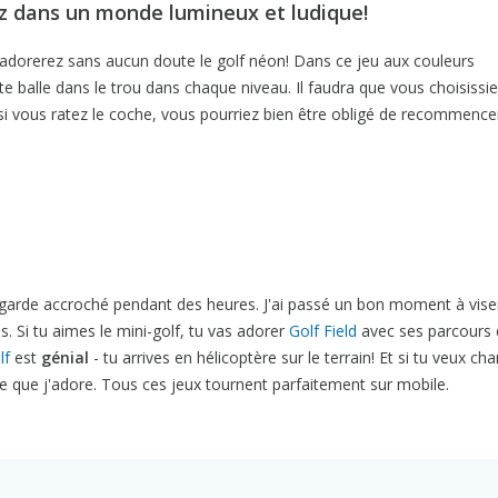
z dans un monde lumineux et ludique!
s adorerez sans aucun doute le golf néon! Dans ce jeu aux couleurs
e balle dans le trou dans chaque niveau. Il faudra que vous choisissi
r si vous ratez le coche, vous pourriez bien être obligé de recommence
 garde accroché pendant des heures. J'ai passé un bon moment à viser
. Si tu aimes le mini-golf, tu vas adorer
Golf Field
avec ses parcours 
lf
est
génial
- tu arrives en hélicoptère sur le terrain! Et si tu veux ch
 que j'adore. Tous ces jeux tournent parfaitement sur mobile.