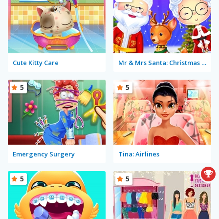
Cute Kitty Care
Mr & Mrs Santa: Christmas Adventure
5
5
Emergency Surgery
Tina: Airlines
5
5