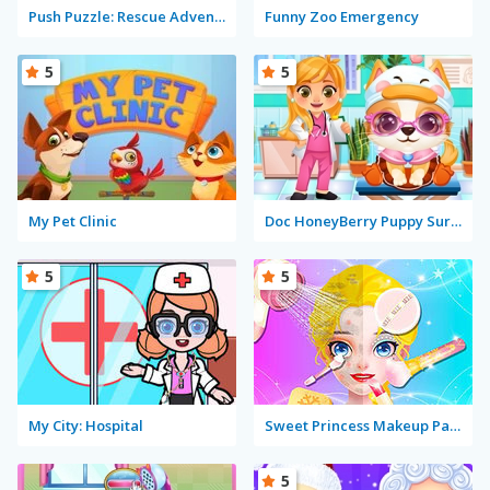
Push Puzzle: Rescue Adventure
Funny Zoo Emergency
5
5
My Pet Clinic
Doc HoneyBerry Puppy Surgery
5
5
My City: Hospital
Sweet Princess Makeup Party
5