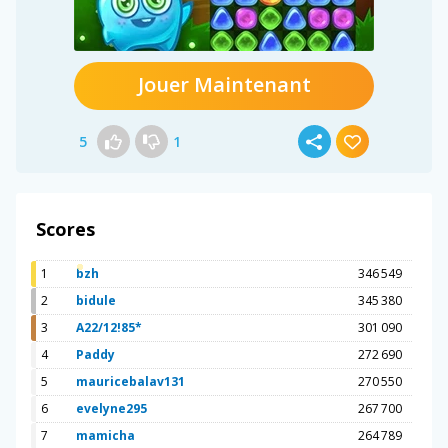
Jouer Maintenant
5
1
Scores
1
bzh
346 549
2
bidule
345 380
3
A22/12!85*
301 090
4
Paddy
272 690
5
mauricebalav131
270 550
6
evelyne295
267 700
7
mamicha
264 789