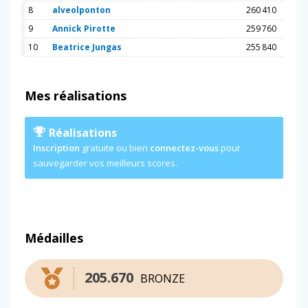
8
alveolponton
260 410
9
Annick Pirotte
259 760
10
Beatrice Jungas
255 840
Mes réalisations
Réalisations
Inscription
gratuite ou bien
connectez-vous
pour
sauvegarder vos meilleurs scores.
Médailles
205.670
BRONZE