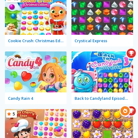
Cookie Crush: Christmas Edition
Crystical Express
Candy Rain 4
Back to Candyland Episode 3: Sweet River
5