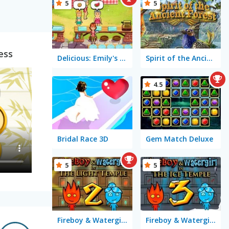
5
5
ess
Delicious: Emily's Hopes & Fears
Spirit of the Ancient Forest
4.5
Bridal Race 3D
Gem Match Deluxe
5
5
Fireboy & Watergirl 2 in The Light Temple
Fireboy & Watergirl 3 in the Ice Temple