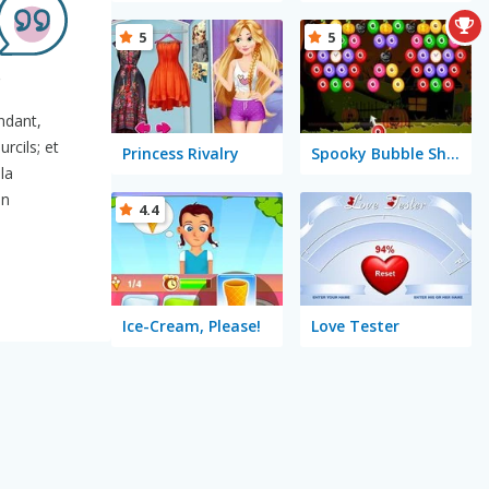
5
5
.
ndant,
rcils; et
Princess Rivalry
Spooky Bubble Shooter
la
an
4.4
Ice-Cream, Please!
Love Tester