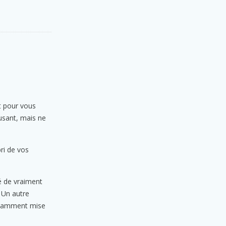
t pour vous
usant, mais ne
bri de vos
é de vraiment
. Un autre
fisamment mise