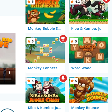
5
4.2
Monkey Bubble Shooter
Kiba & Kumba: Jungle Run
5
5
Monkey Connect
Word Wood
5
5
Kiba & Kumba: Jungle Chaos
Monkey Bounce