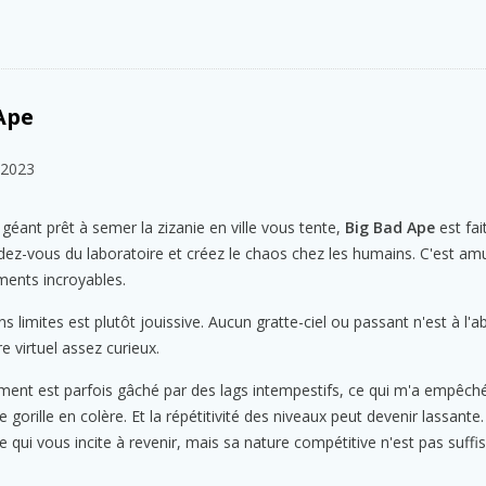
 Ape
 2023
géant prêt à semer la zizanie en ville vous tente,
Big Bad Ape
est fai
dez-vous du laboratoire et créez le chaos chez les humains. C'est am
ments incroyables.
s limites est plutôt jouissive. Aucun gratte-ciel ou passant n'est à l'a
e virtuel assez curieux.
ent est parfois gâché par des lags intempestifs, ce qui m'a empêch
gorille en colère. Et la répétitivité des niveaux peut devenir lassante
e qui vous incite à revenir, mais sa nature compétitive n'est pas suf