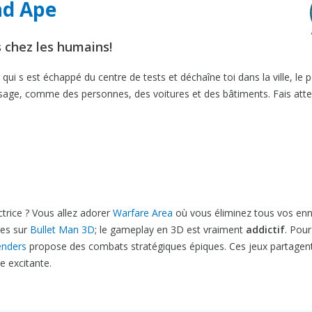
ad Ape
s chez les humains!
ui s est échappé du centre de tests et déchaîne toi dans la ville, le p
passage, comme des personnes, des voitures et des bâtiments. Fais att
trice ? Vous allez adorer
Warfare Area
où vous éliminez tous vos en
res sur
Bullet Man 3D
; le gameplay en 3D est vraiment
addictif
. Pou
enders
propose des combats stratégiques épiques. Ces jeux partagent
e excitante.