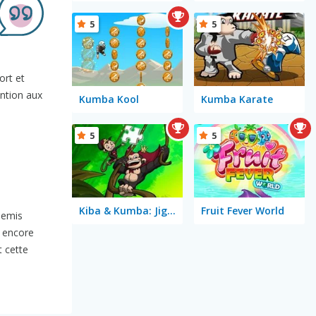
5
5
ort et
ention aux
Kumba Kool
Kumba Karate
5
5
Kiba & Kumba: Jigsaw Puzzle
Fruit Fever World
nemis
r encore
 cette