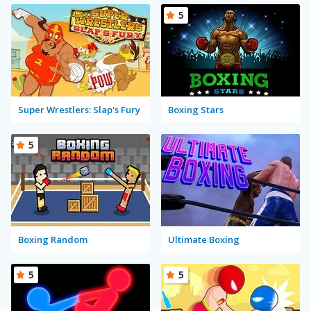
5
Super Wrestlers: Slap's Fury
Boxing Stars
5
Boxing Random
Ultimate Boxing
5
5