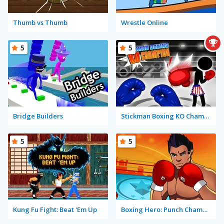
Thumb vs Thumb
Wrestle Online
5
5
Bridge Builders
Stickman Boxing KO Champion
5
5
Kung Fu Fight: Beat 'Em Up
Boxing Hero: Punch Champions