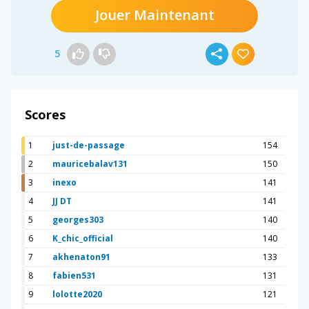
Jouer Maintenant
5
Scores
1
just-de-passage
154
2
mauricebalav131
150
3
inexo
141
4
JJ DT
141
5
georges303
140
6
K_chic_official
140
7
akhenaton91
133
8
fabien531
131
9
lolotte2020
121