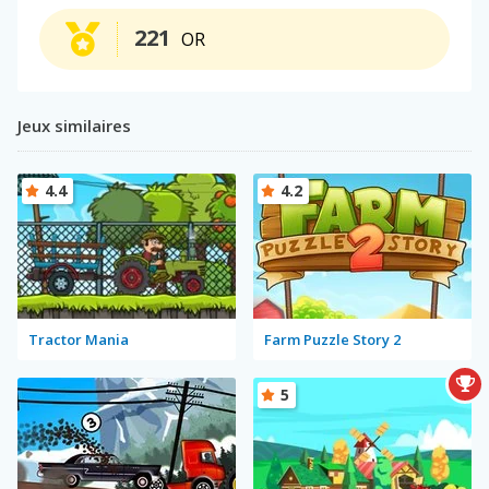
221
OR
Jeux similaires
4.4
4.2
Tractor Mania
Farm Puzzle Story 2
5