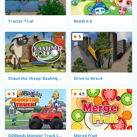
Tractor Trial
Bomb It 6
5
Shaun the Sheep: Baahmy Golf
Drive to Wreck
5
4.5
Oddbods Monster Truck Challenge
Merge Fruit