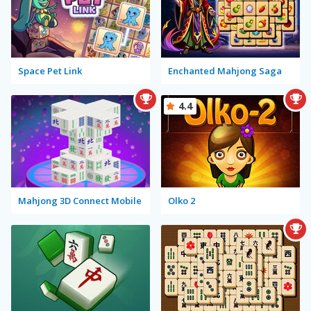
Space Pet Link
Enchanted Mahjong Saga
4.4
Mahjong 3D Connect Mobile
Olko 2