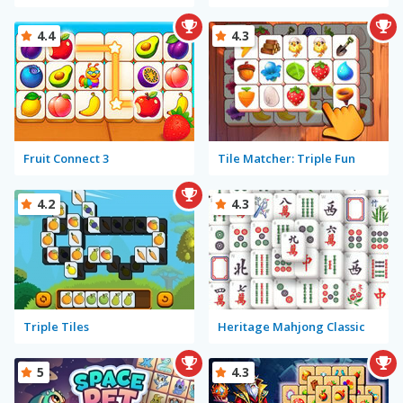
4.4
4.3
Fruit Connect 3
Tile Matcher: Triple Fun
4.2
4.3
Triple Tiles
Heritage Mahjong Classic
5
4.3