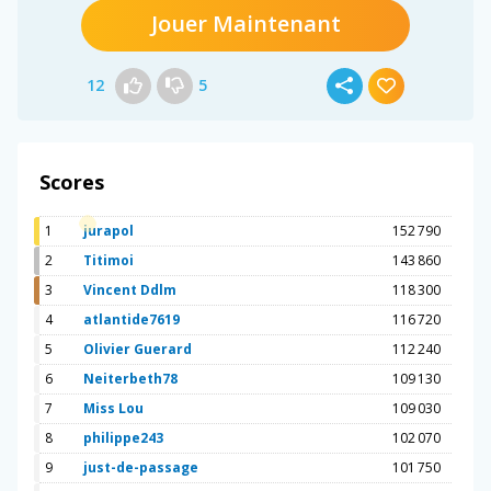
Jouer Maintenant
12
5
Scores
1
jurapol
152 790
2
Titimoi
143 860
3
Vincent Ddlm
118 300
4
atlantide7619
116 720
5
Olivier Guerard
112 240
6
Neiterbeth78
109 130
7
Miss Lou
109 030
8
philippe243
102 070
9
just-de-passage
101 750