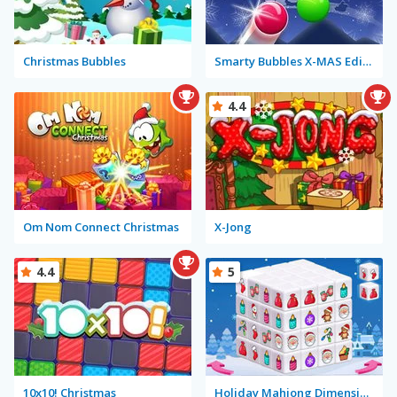
Christmas Bubbles
Smarty Bubbles X-MAS Edition
4.4
Om Nom Connect Christmas
X-Jong
4.4
5
10x10! Christmas
Holiday Mahjong Dimensions