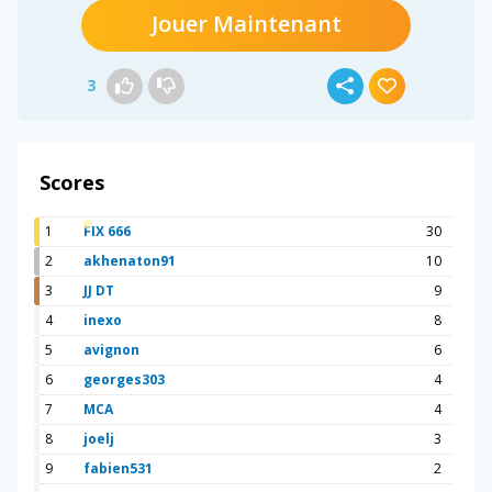
Jouer Maintenant
3
Scores
1
FIX 666
30
2
akhenaton91
10
3
JJ DT
9
4
inexo
8
5
avignon
6
6
georges303
4
7
MCA
4
8
joelj
3
9
fabien531
2