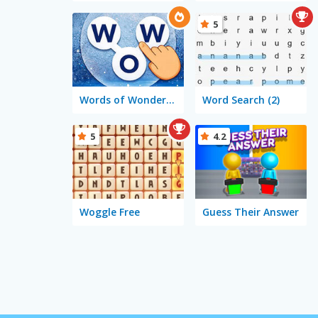
5
Words of Wonders - WOW
Word Search (2)
5
4.2
Woggle Free
Guess Their Answer