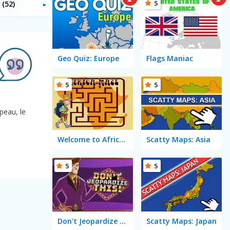
5
s
(52)
Geo Quiz: Europe
Flags Maniac
5
5
peau, le
Welcome to Africa: Maze and Tourist
Scatty Maps: Asia
5
5
Don't Jeopardize This!
Scatty Maps: Japan