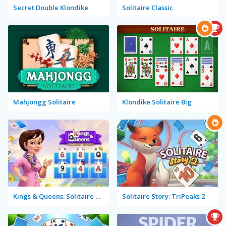
Secret Double Klondike
Solitaire Classic
Mahjongg Solitaire
Klondike Solitaire Big
Kings & Queens: Solitaire Tripeaks
Solitaire Story: TriPeaks 2