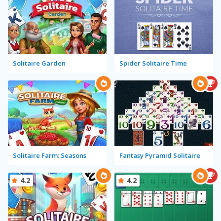
Solitaire Garden
Spider Solitaire Time
Solitaire Farm: Seasons
Fantasy Pyramid Solitaire
4.2
4.2