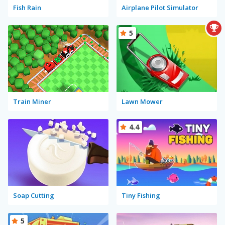
Fish Rain
Airplane Pilot Simulator
5
Train Miner
Lawn Mower
4.4
Soap Cutting
Tiny Fishing
5