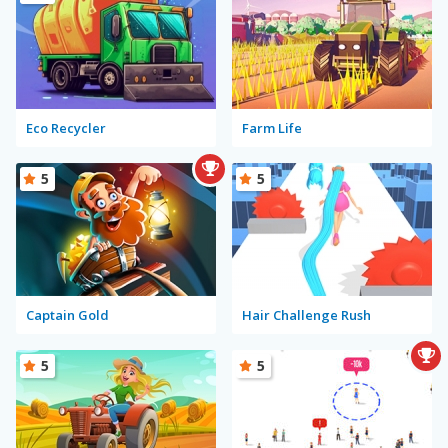
Eco Recycler
Farm Life
5
5
Captain Gold
Hair Challenge Rush
5
5