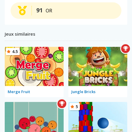
91
OR
Jeux similaires
4.5
Merge Fruit
Jungle Bricks
5