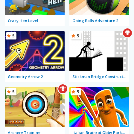
Crazy Hen Level
Going Balls Adventure 2
5
5
Geometry Arrow 2
Stickman Bridge Constructor
5
5
Archery Training
Italian Brainrot Obby Parkour