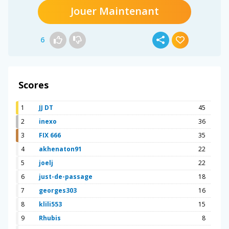
Jouer Maintenant
6
Scores
1
JJ DT
45
2
inexo
36
3
FIX 666
35
4
akhenaton91
22
5
joelj
22
6
just-de-passage
18
7
georges303
16
8
klili553
15
9
Rhubis
8