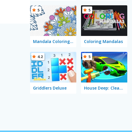
5
5
Mandala Coloring Book
Coloring Mandalas
4.2
5
Griddlers Deluxe
House Deep: Clean Sim