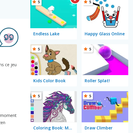
5
5
Endless Lake
Happy Glass Online
5
5
ns ce jeu
Kids Color Book
Roller Splat!
5
5
on moment
zen
Coloring Book: Mandala
Draw Climber