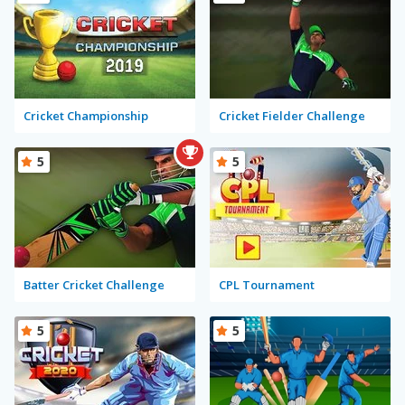
Cricket Championship
Cricket Fielder Challenge
5
5
Batter Cricket Challenge
CPL Tournament
5
5