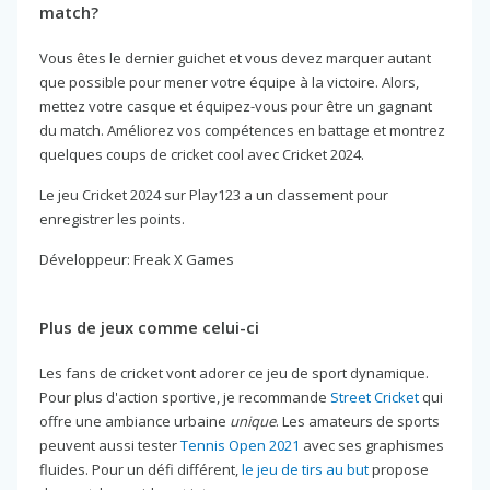
match?
Vous êtes le dernier guichet et vous devez marquer autant
que possible pour mener votre équipe à la victoire. Alors,
mettez votre casque et équipez-vous pour être un gagnant
du match. Améliorez vos compétences en battage et montrez
quelques coups de cricket cool avec Cricket 2024.
Le jeu Cricket 2024 sur Play123 a un classement pour
enregistrer les points.
Développeur: Freak X Games
Plus de jeux comme celui-ci
Les fans de cricket vont adorer ce jeu de sport dynamique.
Pour plus d'action sportive, je recommande
Street Cricket
qui
offre une ambiance urbaine
unique
. Les amateurs de sports
peuvent aussi tester
Tennis Open 2021
avec ses graphismes
fluides. Pour un défi différent,
le jeu de tirs au but
propose