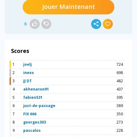
Jouer Maintenant
6
Scores
1
joelj
724
2
inexo
698
3
JJ DT
482
4
akhenaton91
437
5
fabien531
395
6
just-de-passage
389
7
FIX 666
350
8
georges303
273
9
pascalos
228