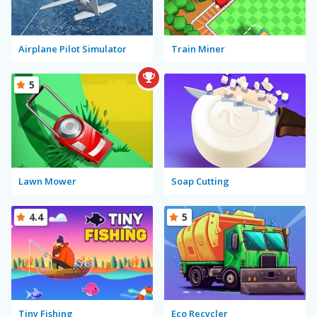
Airplane Pilot Simulator
Train Miner
5
Lawn Mower
Soap Cutting
4.4
5
Tiny Fishing
Eco Recycler