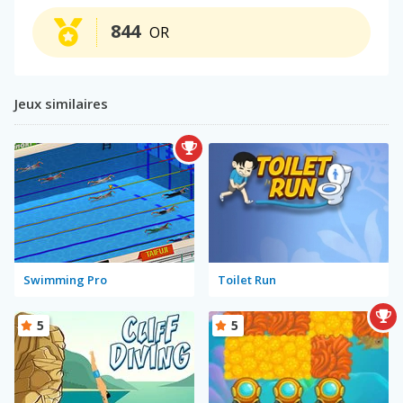
844
OR
Jeux similaires
Swimming Pro
Toilet Run
5
5