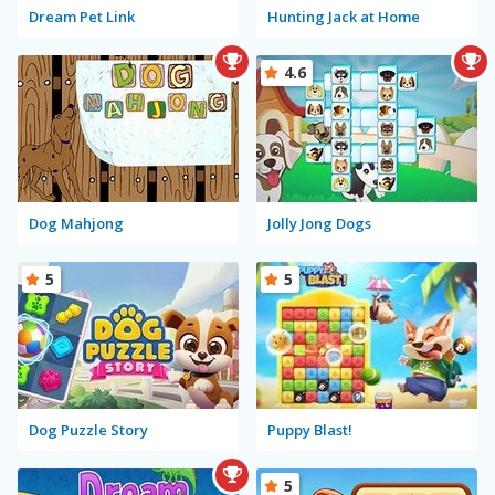
Dream Pet Link
Hunting Jack at Home
4.6
Dog Mahjong
Jolly Jong Dogs
5
5
Dog Puzzle Story
Puppy Blast!
5