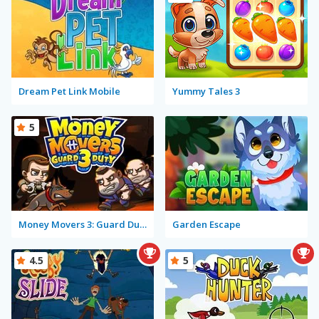
Dream Pet Link Mobile
Yummy Tales 3
5
Money Movers 3: Guard Duty
Garden Escape
4.5
5