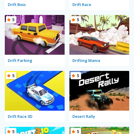
Drift Boss
Drift Race
5
5
Drift Parking
Drifting Mania
5
5
Drift Race 3D
Desert Rally
5
5