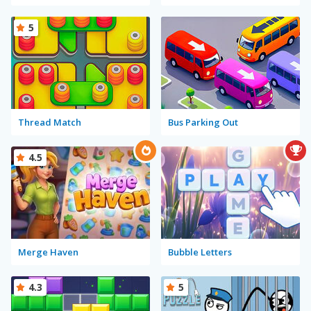
5
Thread Match
Bus Parking Out
4.5
Merge Haven
Bubble Letters
4.3
5