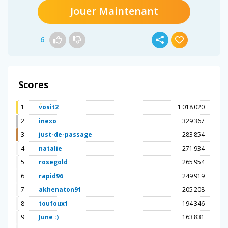
Jouer Maintenant
6
Scores
1
vosit2
1 018 020
2
inexo
329 367
3
just-de-passage
283 854
4
natalie
271 934
5
rosegold
265 954
6
rapid96
249 919
7
akhenaton91
205 208
8
toufoux1
194 346
9
June :)
163 831