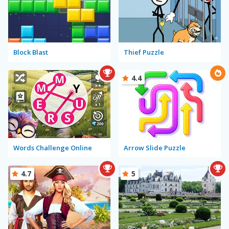
Block Blast
Thief Puzzle
4.4
Words Challenge Online
Arrow Slide Puzzle
4.7
5