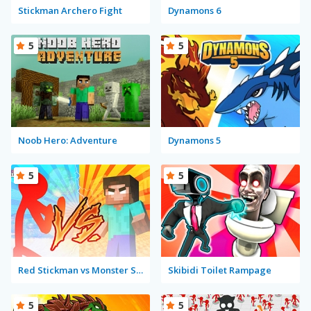
Stickman Archero Fight
Dynamons 6
5
5
Noob Hero: Adventure
Dynamons 5
5
5
Red Stickman vs Monster School
Skibidi Toilet Rampage
5
5