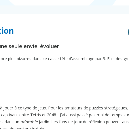
tion
ne seule envie: évoluer
ncore plus bizarres dans ce casse-tête d'assemblage par 3. Fais des g
 à jouer à ce type de jeux. Pour les amateurs de puzzles stratégiques,
captivant entre Tetris et 2048... J'ai aussi passé pas mal de temps su
ges dans un
adorable
jardin. Les fans de jeux de réflexion peuvent auss
orge de pépites similaires.