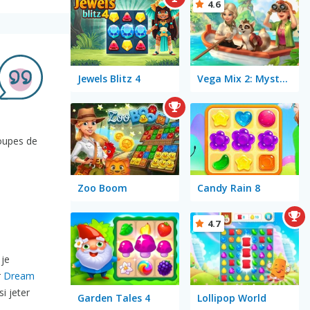
4.6
Jewels Blitz 4
Vega Mix 2: Mystery of Island
roupes de
Zoo Boom
Candy Rain 8
4.7
 je
r
Dream
i jeter
Garden Tales 4
Lollipop World