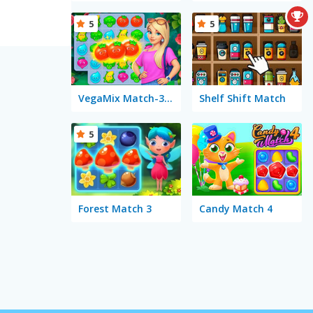
5
5
VegaMix Match-3 Village
Shelf Shift Match
5
Forest Match 3
Candy Match 4