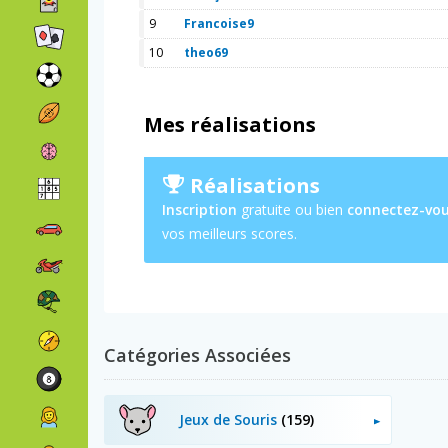
9
Francoise9
10
theo69
Mes réalisations
Réalisations
Inscription
gratuite ou bien
connectez-vo
vos meilleurs scores.
Catégories Associées
Jeux de Souris
(159)