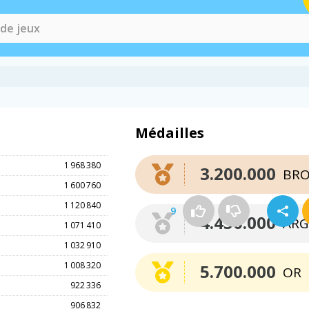
Médailles
1 968 380
3.200.000
BRO
1 600 760
1 120 840
9
4.450.000
ARG
1 071 410
1 032 910
1 008 320
5.700.000
OR
922 336
906 832