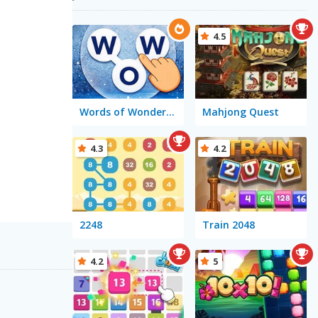
4.5
Words of Wonders - WOW
Mahjong Quest
4.3
4.2
2248
Train 2048
4.2
5