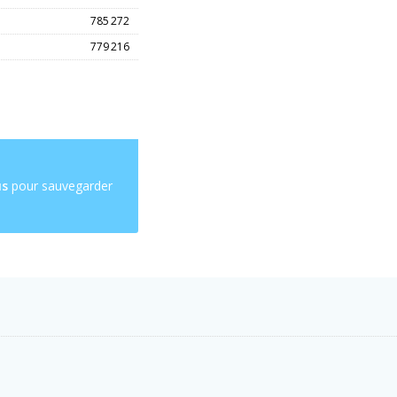
785 272
779 216
us
pour sauvegarder