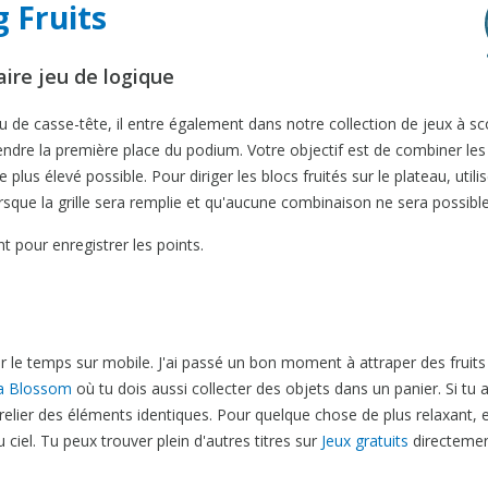
g Fruits
aire jeu de logique
eu de casse-tête, il entre également dans notre collection de jeux à sc
endre la première place du podium. Votre objectif est de combiner les
lus élevé possible. Pour diriger les blocs fruités sur le plateau, utilise
orsque la grille sera remplie et qu'aucune combinaison ne sera possible
t pour enregistrer les points.
er le temps sur mobile. J'ai passé un bon moment à attraper des fruits
a Blossom
où tu dois aussi collecter des objets dans un panier. Si tu 
relier des éléments identiques. Pour quelque chose de plus relaxant, 
iel. Tu peux trouver plein d'autres titres sur
Jeux gratuits
directemen