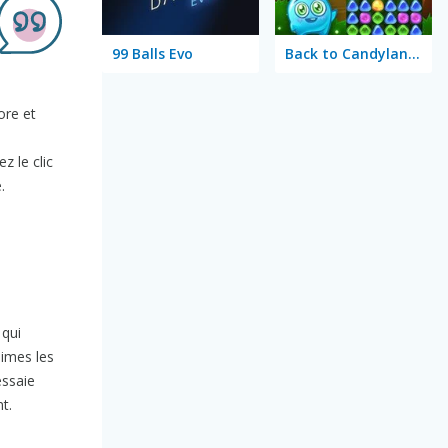
99 Balls Evo
Back to Candyland 4: Lollipop Garden
ore et
z le clic
.
 qui
aimes les
essaie
t.