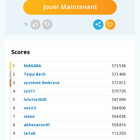
Jouer Maintenant
5
Scores
1
NIAGARA
573 538
2
Tequi Bech
573 406
3
système Ambrose
572 612
4
isis11
570 726
5
lolotte2020
567 099
6
vosit2
564 806
7
inexo
564 638
8
akhenaton91
558 816
9
laitak
113 250