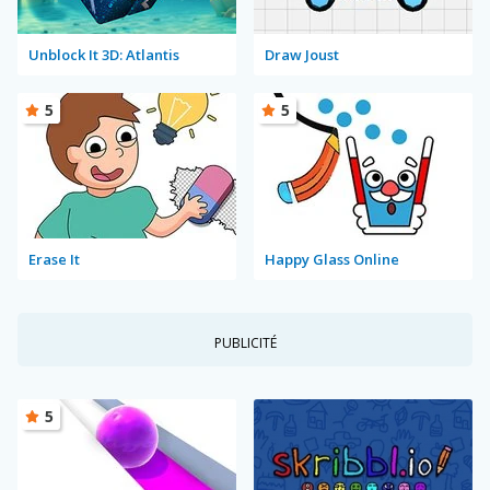
Unblock It 3D: Atlantis
Draw Joust
5
5
Erase It
Happy Glass Online
PUBLICITÉ
5