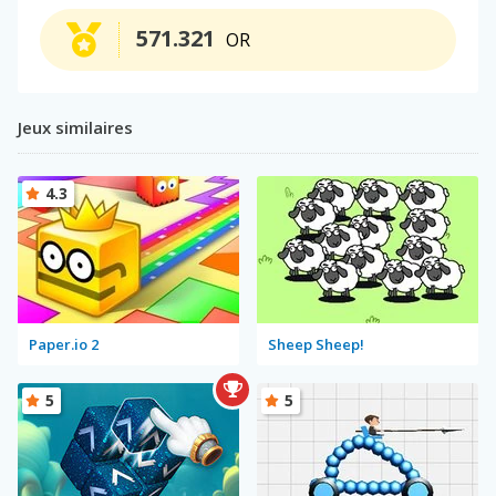
571.321
OR
Jeux similaires
4.3
Paper.io 2
Sheep Sheep!
5
5