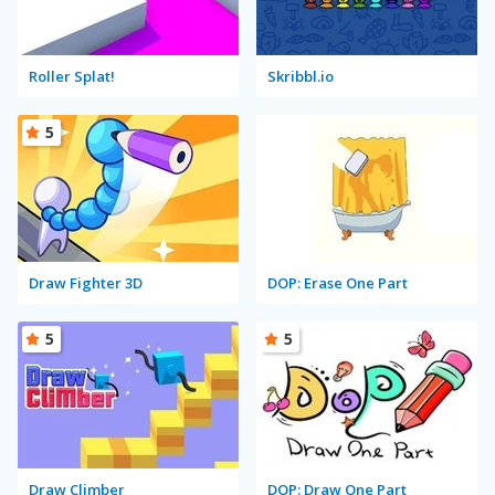
Roller Splat!
Skribbl.io
5
Draw Fighter 3D
DOP: Erase One Part
5
5
Draw Climber
DOP: Draw One Part