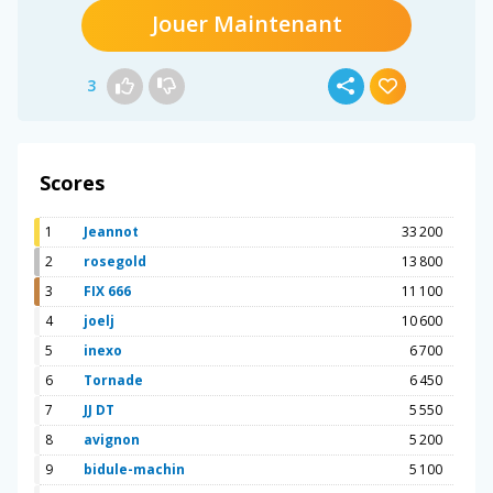
Jouer Maintenant
3
Scores
1
Jeannot
33 200
2
rosegold
13 800
3
FIX 666
11 100
4
joelj
10 600
5
inexo
6 700
6
Tornade
6 450
7
JJ DT
5 550
8
avignon
5 200
9
bidule-machin
5 100