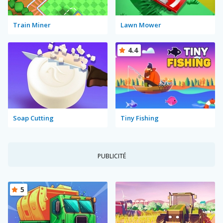
Train Miner
Lawn Mower
4.4
Soap Cutting
Tiny Fishing
PUBLICITÉ
5