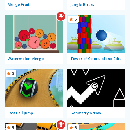
Merge Fruit
Jungle Bricks
5
Watermelon Merge
Tower of Colors: Island Edition
5
Fast Ball Jump
Geometry Arrow
5
5