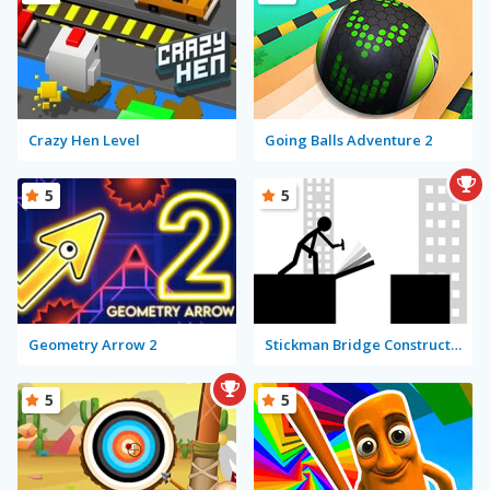
Crazy Hen Level
Going Balls Adventure 2
5
5
Geometry Arrow 2
Stickman Bridge Constructor
5
5