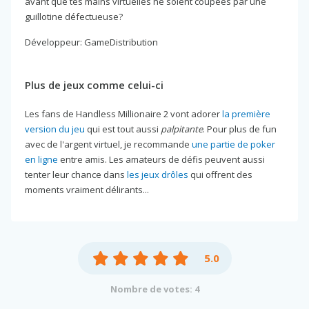
avant que tes mains virtuelles ne soient coupées par une
guillotine défectueuse?
Développeur: GameDistribution
Plus de jeux comme celui-ci
Les fans de Handless Millionaire 2 vont adorer
la première
version du jeu
qui est tout aussi
palpitante
. Pour plus de fun
avec de l'argent virtuel, je recommande
une partie de poker
en ligne
entre amis. Les amateurs de défis peuvent aussi
tenter leur chance dans
les jeux drôles
qui offrent des
moments vraiment délirants...
5.0
Nombre de votes: 4