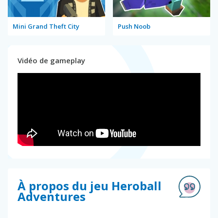
Mini Grand Theft City
Push Noob
Vidéo de gameplay
À propos du jeu Heroball
Adventures