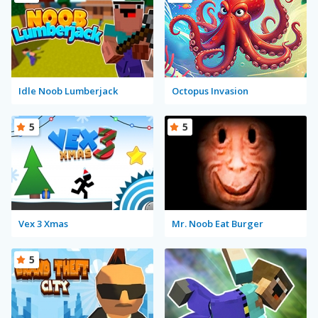
Idle Noob Lumberjack
Octopus Invasion
5
5
Vex 3 Xmas
Mr. Noob Eat Burger
5