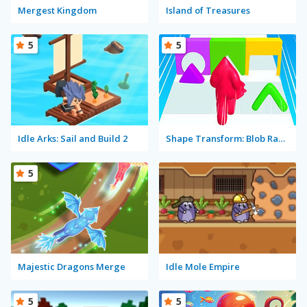
Mergest Kingdom
Island of Treasures
5
5
Idle Arks: Sail and Build 2
Shape Transform: Blob Racing
5
Majestic Dragons Merge
Idle Mole Empire
5
5