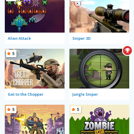
Alien Attack
Sniper 3D
5
Get to the Chopper
Jungle Sniper
5
5