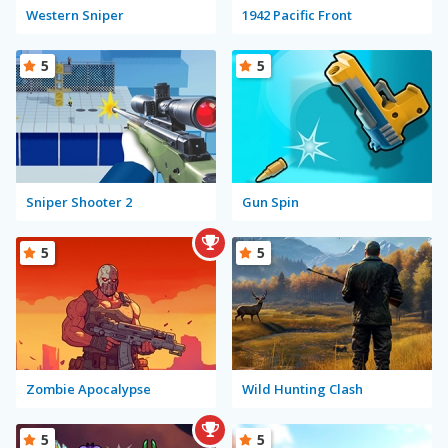
Western Sniper
1942 Pacific Front
5
5
Sniper Shooter 2
Gun Spin
5
5
Zombie Apocalypse
Wild Hunting Clash
5
5