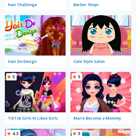
Hair Challenge
Barber Shop!
Hair Do Design
Cute Style Salon
5
5
TikTok Girls Vs Likee Girls
Marie Become a Mommy
4.3
5