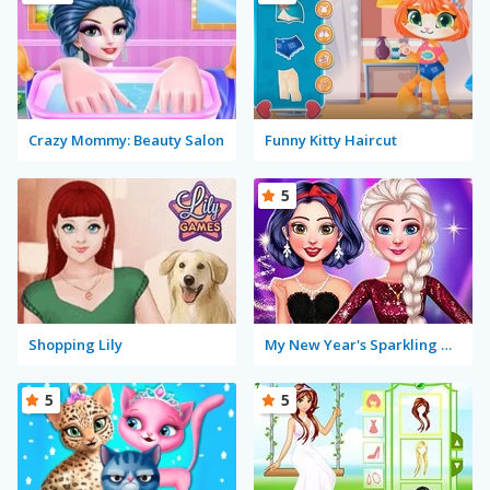
Crazy Mommy: Beauty Salon
Funny Kitty Haircut
5
Shopping Lily
My New Year's Sparkling Outfits
5
5