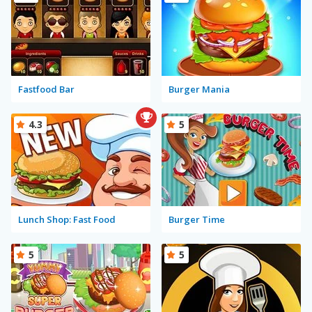
Fastfood Bar
Burger Mania
4.3
5
Lunch Shop: Fast Food
Burger Time
5
5