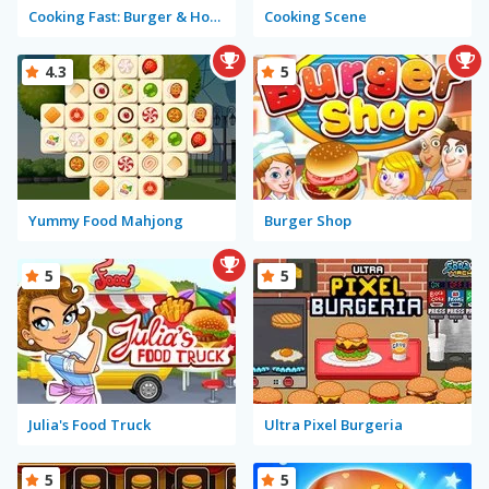
Cooking Fast: Burger & Hotdog
Cooking Scene
4.3
5
Yummy Food Mahjong
Burger Shop
5
5
Julia's Food Truck
Ultra Pixel Burgeria
5
5