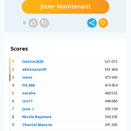
Jouer Maintenant
6
Scores
1
lolotte2020
521 015
2
akhenaton91
501 464
3
inexo
475 945
4
FIX 666
474 454
5
natalie
460 535
6
isis11
446 686
7
June :)
395 109
8
Nicole Bajomee
393 205
9
Chantal Mancini
391 265