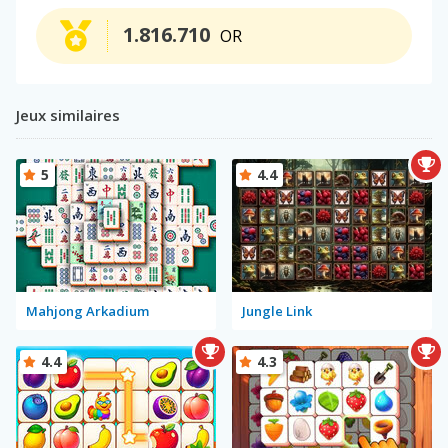
1.816.710
OR
Jeux similaires
5
4.4
Mahjong Arkadium
Jungle Link
4.4
4.3