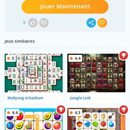
Jouer Maintenant
5
Jeux similaires
5
4.4
Mahjong Arkadium
Jungle Link
4.4
4.3