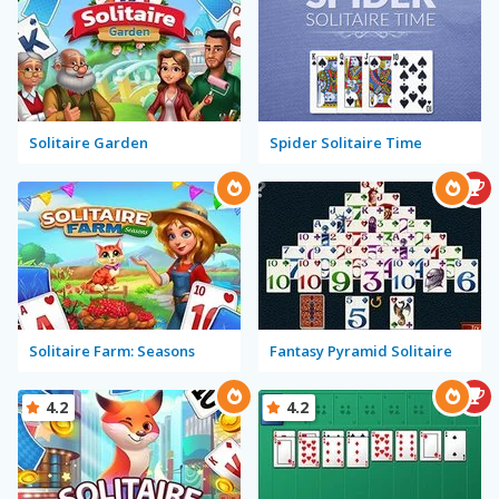
Solitaire Garden
Spider Solitaire Time
Solitaire Farm: Seasons
Fantasy Pyramid Solitaire
4.2
4.2