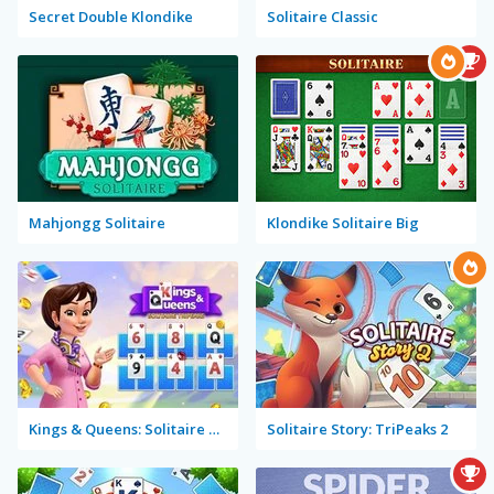
Secret Double Klondike
Solitaire Classic
Mahjongg Solitaire
Klondike Solitaire Big
Kings & Queens: Solitaire Tripeaks
Solitaire Story: TriPeaks 2