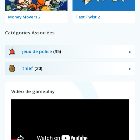
Money Movers 2
Text Twist 2
Catégories Associées
jeux de police
(35)
thief
(20)
Vidéo de gameplay