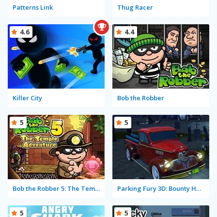
Patterns Link
Thug Racer
4.6
4.4
Killer City
Bob the Robber
5
5
Bob the Robber 5: The Temple Adventure
Parking Fury 3D: Bounty Hunter
5
5