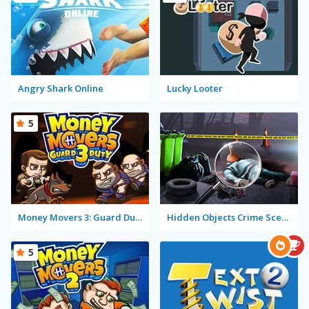
Angry Shark Online
Lucky Looter
5
Money Movers 3: Guard Duty
Hidden Objects Crime Scene
5