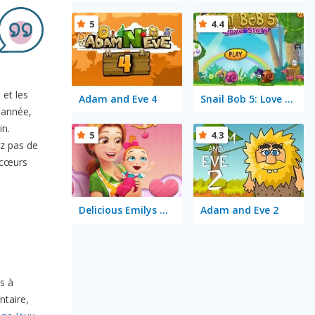
5
4.4
 et les
Adam and Eve 4
Snail Bob 5: Love Story
'année,
in.
5
4.3
ez pas de
 cœurs
Delicious Emilys New Beginning Valentine's Edition
Adam and Eve 2
s à
ntaire,