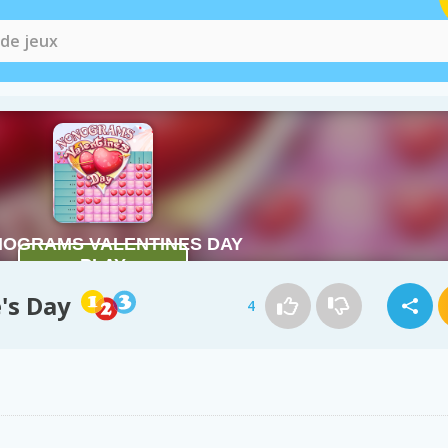
's Day
4