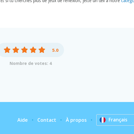
e! Et si tu cherches plus de jeux de réflexion, jette un œil à notre
catégo
5.0
Nombre de votes: 4
Français
Aide
Contact
À propos