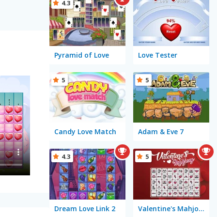
4.3
Pyramid of Love
Love Tester
5
5
Candy Love Match
Adam & Eve 7
4.3
5
Dream Love Link 2
Valentine's Mahjong