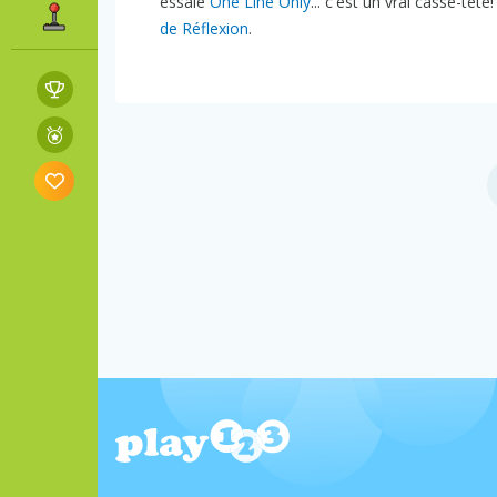
essaie
One Line Only
... c'est un vrai casse-têt
de Réflexion
.