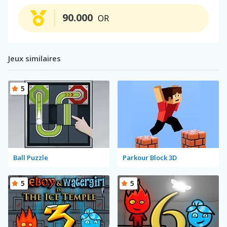
90.000
OR
Jeux similaires
5
Ball Puzzle
Parkour Block 3D
5
5