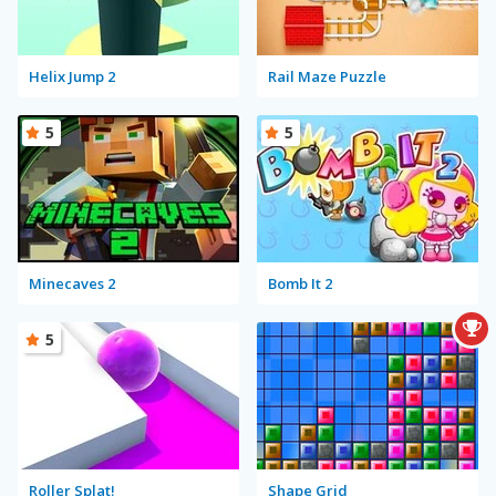
Helix Jump 2
Rail Maze Puzzle
5
5
Minecaves 2
Bomb It 2
5
Roller Splat!
Shape Grid