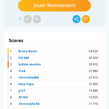
Jouer Maintenant
7
Scores
1
Bruno Bouin
54 520
2
FIX 666
47 630
3
bidule-machin
33 970
4
fred
21 880
5
christelle806
21 510
6
Hina Yaya
21 050
7
JJ DT
15 880
8
Ali Bel
12 520
9
Christophe58
11 710