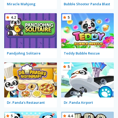
Miracle Mahjong
Bubble Shooter Panda Blast
4.2
5
Pandjohng Solitaire
Teddy Bubble Rescue
5
Dr. Panda's Restaurant
Dr. Panda Airport
5
4.4