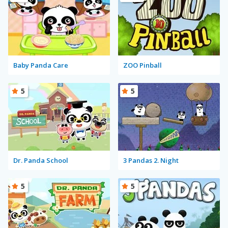
Baby Panda Care
ZOO Pinball
5
5
Dr. Panda School
3 Pandas 2. Night
5
5