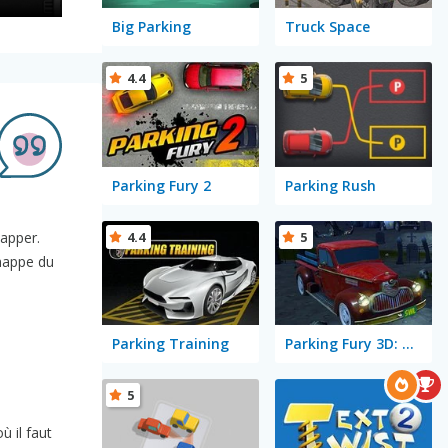
Big Parking
Truck Space
4.4
5
Parking Fury 2
Parking Rush
4.4
5
happer.
chappe du
Parking Training
Parking Fury 3D: Bounty Hunter
5
ù il faut