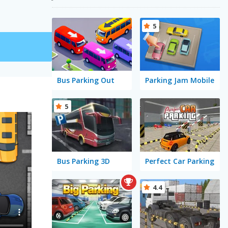
5
Bus Parking Out
Parking Jam Mobile
5
Bus Parking 3D
Perfect Car Parking
4.4