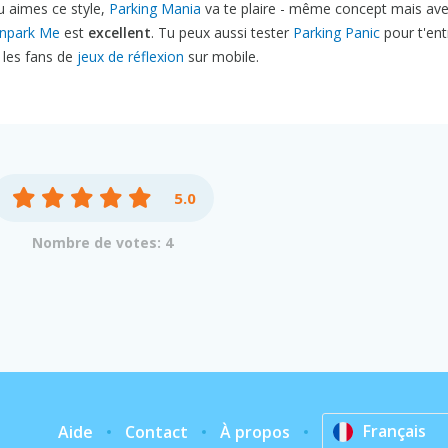
tu aimes ce style,
Parking Mania
va te plaire - même concept mais av
npark Me
est
excellent
. Tu peux aussi tester
Parking Panic
pour t'ent
 les fans de
jeux de réflexion
sur mobile.
5.0
Nombre de votes: 4
Français
Aide
Contact
À propos