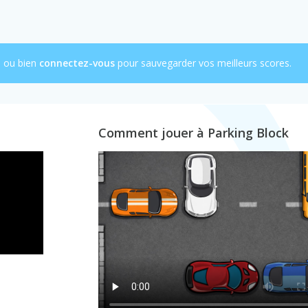
e ou bien
connectez-vous
pour sauvegarder vos meilleurs scores.
Comment jouer à Parking Block