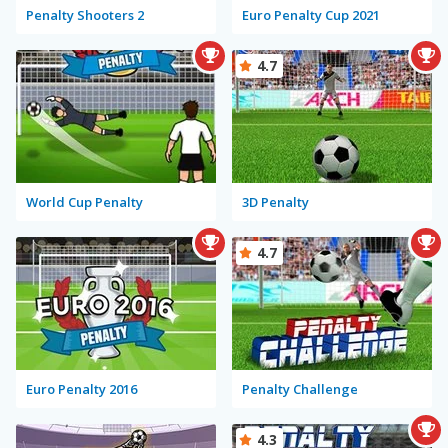
Penalty Shooters 2
Euro Penalty Cup 2021
4.7
World Cup Penalty
3D Penalty
4.7
Euro Penalty 2016
Penalty Challenge
4.3