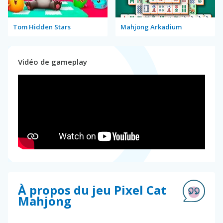
Tom Hidden Stars
Mahjong Arkadium
Vidéo de gameplay
À propos du jeu Pixel Cat
Mahjong