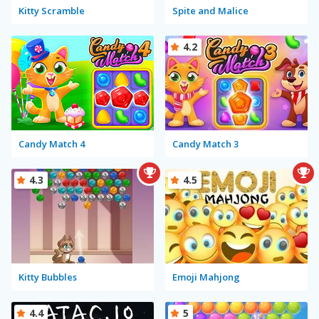
Kitty Scramble
Spite and Malice
4.2
Candy Match 4
Candy Match 3
4.3
4.5
Kitty Bubbles
Emoji Mahjong
4.4
5