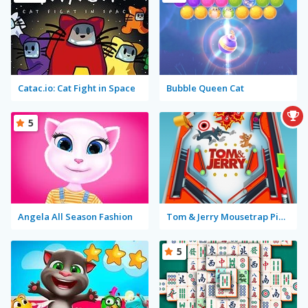
Catac.io: Cat Fight in Space
Bubble Queen Cat
5
Angela All Season Fashion
Tom & Jerry Mousetrap Pinball
5