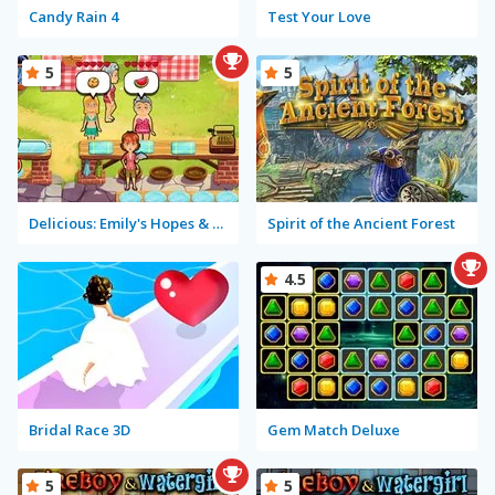
Candy Rain 4
Test Your Love
5
5
Delicious: Emily's Hopes & Fears
Spirit of the Ancient Forest
4.5
Bridal Race 3D
Gem Match Deluxe
5
5