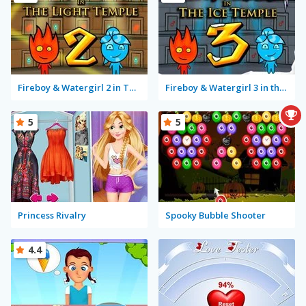
Fireboy & Watergirl 2 in The Light Temple
Fireboy & Watergirl 3 in the Ice Temple
5
5
Princess Rivalry
Spooky Bubble Shooter
4.4