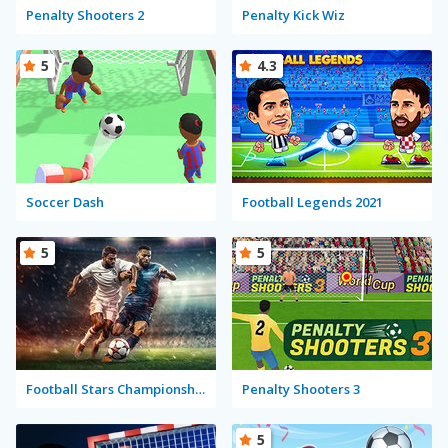
Penalty Shooters 2
Penalty Kick Wiz
5
4.3
Soccer Dash
Football Legends 2021
5
5
Football Stars Championship
Penalty Shooters 3
5