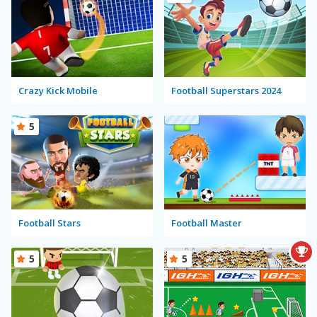
Crazy Kick Mobile
Football Superstars 2024
5
Football Stars
Football Master
5
5