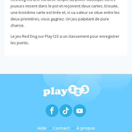
joueurs misent dans le pot et reçoivent deux cartes. Ensuite,
une troisième carte est tirée et, si sa valeur se situe entre les
deux premières, vous gagnez. Un jeu palpitant de pure
chance.
Le jeu Red Dog sur Play123 a un classement pour enregistrer
les points.
Aide
Contact
À propos