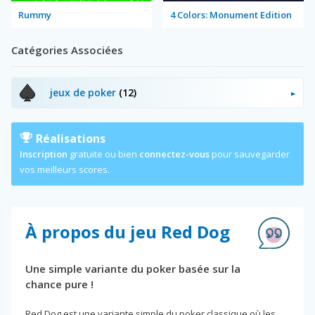
Rummy
4 Colors: Monument Edition
Catégories Associées
jeux de poker
(12)
Réalisations
Inscription
gratuite ou bien
connectez-vous
pour sauvegarder
vos meilleurs scores.
À propos du jeu Red Dog
Une simple variante du poker basée sur la
chance pure !
Red Dog est une variante simple du poker classique où les